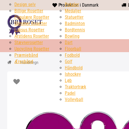
Design selv
heart
Pokaler
Produktion i Danmark
L
Billige Rosetter
solid
Medaljer
Populære Rosetter
Statuetter
Glimmer Rosetter
Badminton
Luksus Rosetter
Bordtennis
Årstidens Rosetter
Bowling
Stævnerosetter
Dart
Upcycling Rosetter
Floorball
Præmiebånd
Fodbold
Æresbånd
Golf
Hundetegn
Håndbold
Ishockey
Løb
Traktortræk
Padel
Volleyball