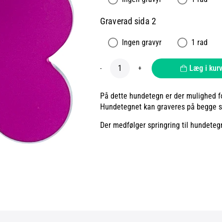
Graverad sida 2
Ingen gravyr
1 rad
Læg i kur
-
+
På dette hundetegn er der mulighed for
Hundetegnet kan graveres på begge si
Der medfølger springring til hundeteg