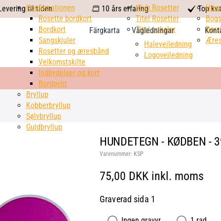
calendar
Konfirmationen
Klub Rosetter
check
Hus
evering til tiden
10 års erfaring
Top kva
Rosette bordkort
Titel Rosetter
mark
Bogs
Bordkort
Titel pokaler
Dørs
Färgkarta
Vägledningar
Kont
Sangskjuler
Æres
Halevejledning
Rosetter og æresbånd
Logovejledning
Velkomstskilte
Indbydelser og kort
Bordpynt
Bryllup
Kobberbryllup
Sølvbryllup
Guldbryllup
HUNDETEGN - KØDBEN - 39
Varenummer:
KSP
75,00 DKK inkl. moms
Graverad sida 1
Ingen gravyr
1 rad