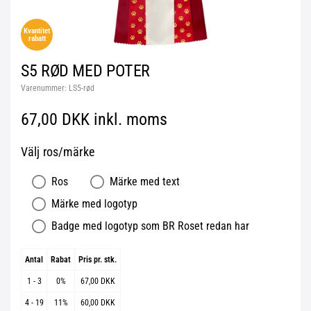
Kvantitet
rabatt
S5 RØD MED POTER
Varenummer:
LS5-rød
67,00 DKK inkl. moms
Välj ros/märke
Ros
Märke med text
Märke med logotyp
Badge med logotyp som BR Roset redan har
Antal
Rabat
Pris pr. stk.
1 - 3
0%
67,00 DKK
4 - 19
11%
60,00 DKK