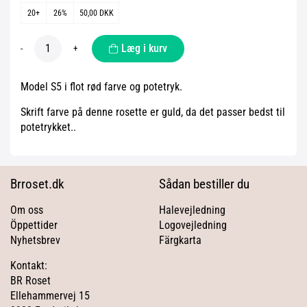
20+
26%
50,00 DKK
Læg i kurv
-
+
Model S5 i flot rød farve og potetryk.
Skrift farve på denne rosette er guld, da det passer bedst til
potetrykket..
Brroset.dk
Sådan bestiller du
Om oss
Halevejledning
Öppettider
Logovejledning
Nyhetsbrev
Färgkarta
Kontakt:
BR Roset
Ellehammervej 15