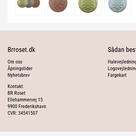
Brroset.dk
Sådan best
Om oss
Halevejlednin
Åpningstider
Logovejlednin
Nyhetsbrev
Fargekart
Kontakt:
BR Roset
Ellehammervej 15
9900 Frederikshavn
CVR: 34541507