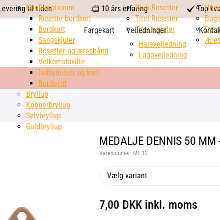
calendar
Konfirmationen
Klub Rosetter
check
Hus
evering til tiden
10 års erfaring
Top kva
Rosette bordkort
Titel Rosetter
mark
Bogs
Bordkort
Titel pokaler
Dørs
Fargekart
Veiledninger
Konta
Sangskjuler
Æres
Halevejledning
Rosetter og æresbånd
Logovejledning
Velkomstskilte
Indbydelser og kort
Bordpynt
Bryllup
Kobberbryllup
Sølvbryllup
Guldbryllup
MEDALJE DENNIS 50 MM 
Varenummer:
ME.12
Vælg variant
7,00 DKK inkl. moms