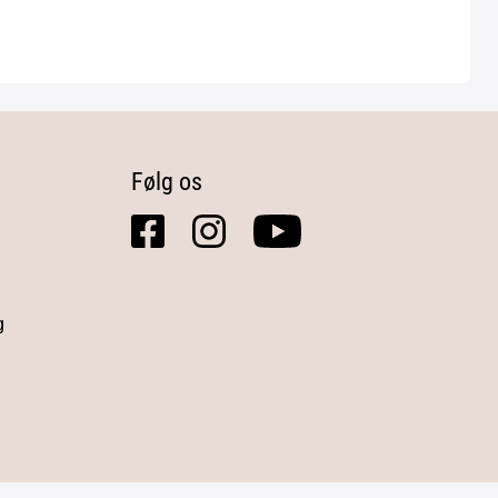
Følg os
facebook
instagram
youtube
square
g