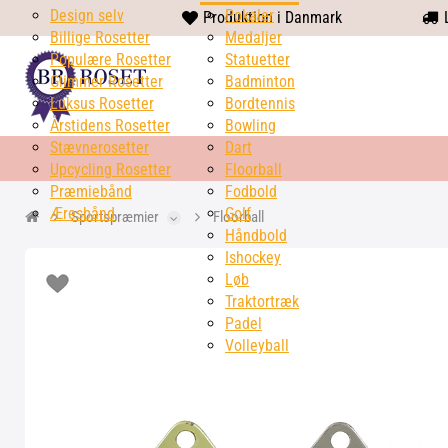
Design selv
heart
Pokaler
Produktion i Danmark
L
Billige Rosetter
solid
Medaljer
Populære Rosetter
Statuetter
Glimmer Rosetter
Badminton
Luksus Rosetter
Bordtennis
Årstidens Rosetter
Bowling
Stævnerosetter
Dart
Upcycling Rosetter
Floorball
Præmiebånd
Fodbold
Æresbånd
Golf
Sportspræmier
Floorball
Håndbold
Ishockey
Løb
Traktortræk
Padel
Volleyball