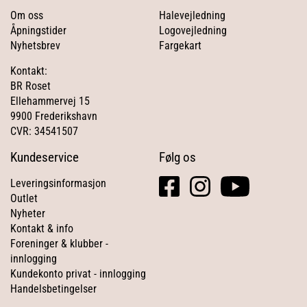
Om oss
Halevejledning
Åpningstider
Logovejledning
Nyhetsbrev
Fargekart
Kontakt:
BR Roset
Ellehammervej 15
9900 Frederikshavn
CVR: 34541507
Kundeservice
Følg os
facebook
instagram
youtube
Leveringsinformasjon
square
Outlet
Nyheter
Kontakt & info
Foreninger & klubber -
innlogging
Kundekonto privat - innlogging
Handelsbetingelser