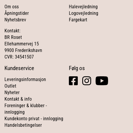
Om oss
Halevejledning
Åpningstider
Logovejledning
Nyhetsbrev
Fargekart
Kontakt:
BR Roset
Ellehammervej 15
9900 Frederikshavn
CVR: 34541507
Kundeservice
Følg os
facebook
instagram
youtube
Leveringsinformasjon
square
Outlet
Nyheter
Kontakt & info
Foreninger & klubber -
innlogging
Kundekonto privat - innlogging
Handelsbetingelser