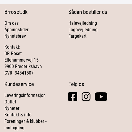
Brroset.dk
Sådan bestiller du
Om oss
Halevejledning
Åpningstider
Logovejledning
Nyhetsbrev
Fargekart
Kontakt:
BR Roset
Ellehammervej 15
9900 Frederikshavn
CVR: 34541507
Kundeservice
Følg os
facebook
instagram
youtube
Leveringsinformasjon
square
Outlet
Nyheter
Kontakt & info
Foreninger & klubber -
innlogging