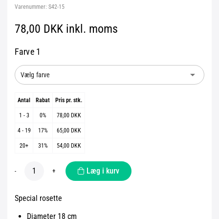
Varenummer:
S42-15
78,00 DKK inkl. moms
Farve 1
arrow_drop_down
Vælg farve
Antal
Rabat
Pris pr. stk.
1 - 3
0%
78,00 DKK
4 - 19
17%
65,00 DKK
20+
31%
54,00 DKK
Læg i kurv
-
+
Special rosette
Diameter 18 cm