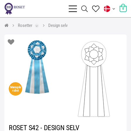
0
Rosetter
Design selv
Mængde
rabat
ROSET S42 - DESIGN SELV