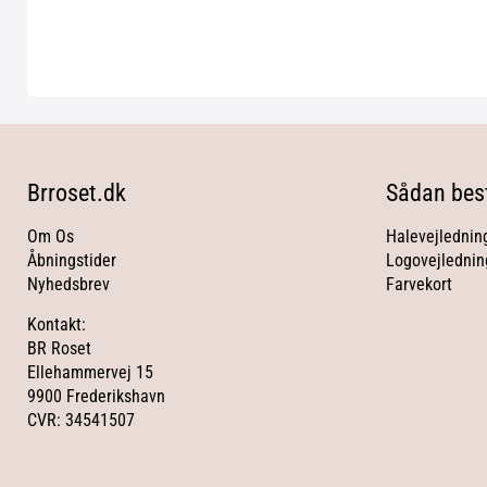
Brroset.dk
Sådan best
Om Os
Halevejlednin
Åbningstider
Logovejlednin
Nyhedsbrev
Farvekort
Kontakt:
BR Roset
Ellehammervej 15
9900 Frederikshavn
CVR: 34541507