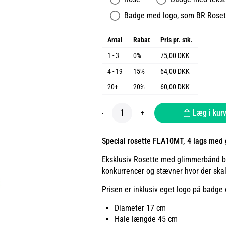
Badge med logo, som BR Roset 
Antal
Rabat
Pris pr. stk.
1 - 3
0%
75,00 DKK
4 - 19
15%
64,00 DKK
20+
20%
60,00 DKK
Læg i kur
-
+
Special rosette FLA10MT, 4 lags med
Eksklusiv Rosette med glimmerbånd båd
konkurrencer og stævner hvor der skal
Prisen er inklusiv eget logo på badge 
Diameter 17 cm
Hale længde 45 cm