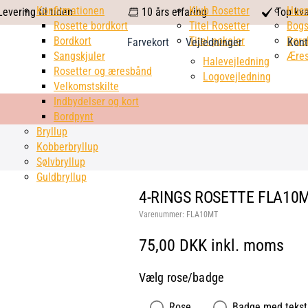
calendar
Konfirmationen
Klub Rosetter
check
Hus
evering til tiden
10 års erfaring
Top kva
Rosette bordkort
Titel Rosetter
mark
Bogs
Bordkort
Titel pokaler
Dørs
Farvekort
Vejledninger
Kont
Sangskjuler
Æres
Halevejledning
Rosetter og æresbånd
Logovejledning
Velkomstskilte
Indbydelser og kort
Bordpynt
Bryllup
Kobberbryllup
Sølvbryllup
Guldbryllup
4-RINGS ROSETTE FLA10
Varenummer:
FLA10MT
75,00 DKK inkl. moms
Vælg rose/badge
Rose
Badge med tekst