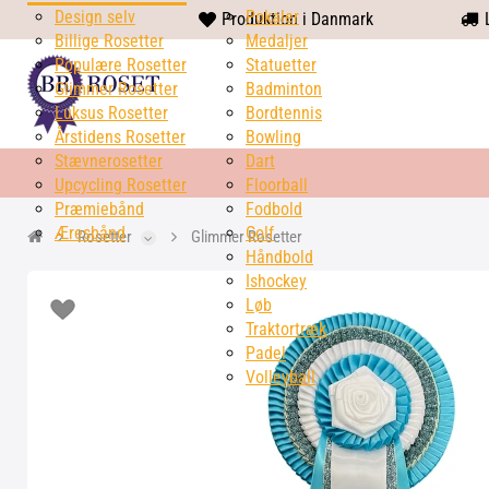
Design selv
heart
Pokaler
Produktion i Danmark
L
Billige Rosetter
solid
Medaljer
Populære Rosetter
Statuetter
Glimmer Rosetter
Badminton
Luksus Rosetter
Bordtennis
Årstidens Rosetter
Bowling
Stævnerosetter
Dart
Upcycling Rosetter
Floorball
Præmiebånd
Fodbold
Æresbånd
Golf
Rosetter
Glimmer Rosetter
Håndbold
Ishockey
Løb
Traktortræk
Padel
Volleyball