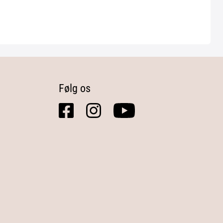
Følg os
facebook
instagram
youtube
square