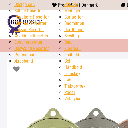
Design selv
heart
Pokaler
Produktion i Danmark
L
Billige Rosetter
solid
Medaljer
Populære Rosetter
Statuetter
Glimmer Rosetter
Badminton
Luksus Rosetter
Bordtennis
Årstidens Rosetter
Bowling
Stævnerosetter
Dart
Upcycling Rosetter
Floorball
Præmiebånd
Fodbold
Æresbånd
Golf
Håndbold
Ishockey
Løb
Traktortræk
Padel
Volleyball