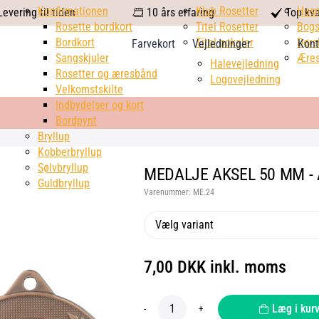
calendar
Konfirmationen
Klub Rosetter
check
Hus
evering til tiden
10 års erfaring
Top kva
Rosette bordkort
Titel Rosetter
mark
Bogs
Bordkort
Titel pokaler
Dørs
Farvekort
Vejledninger
Kont
Sangskjuler
Æres
Halevejledning
Rosetter og æresbånd
Logovejledning
Velkomstskilte
Indbydelser og kort
Bordpynt
Bryllup
Kobberbryllup
Sølvbryllup
MEDALJE AKSEL 50 MM - 
Guldbryllup
Varenummer:
ME.24
Vælg variant
7,00 DKK inkl. moms
Læg i kur
-
+