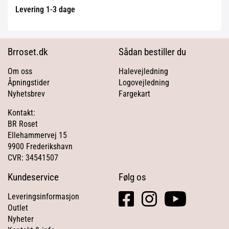
Levering 1-3 dage
Brroset.dk
Sådan bestiller du
Om oss
Halevejledning
Åpningstider
Logovejledning
Nyhetsbrev
Fargekart
Kontakt:
BR Roset
Ellehammervej 15
9900 Frederikshavn
CVR: 34541507
Kundeservice
Følg os
facebook
instagram
youtube
Leveringsinformasjon
square
Outlet
Nyheter