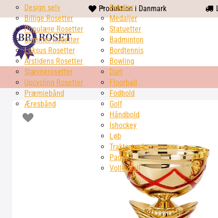
Design selv
heart
Pokaler
Produktion i Danmark
L
Billige Rosetter
solid
Medaljer
Populære Rosetter
Statuetter
Glimmer Rosetter
Badminton
Luksus Rosetter
Bordtennis
Årstidens Rosetter
Bowling
Stævnerosetter
Dart
Upcycling Rosetter
Floorball
Præmiebånd
Fodbold
Æresbånd
Golf
Håndbold
Ishockey
Løb
Traktortræk
Padel
Volleyball