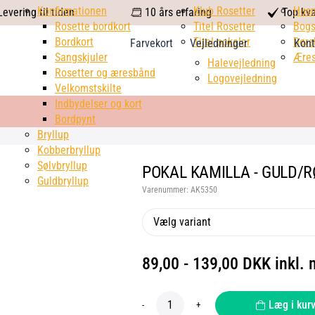
calendar
Konfirmationen
Klub Rosetter
check
Hus
evering til tiden
10 års erfaring
Top kva
Rosette bordkort
Titel Rosetter
mark
Bogs
Bordkort
Titel pokaler
Dørs
Farvekort
Vejledninger
Kont
Sangskjuler
Æres
Halevejledning
Rosetter og æresbånd
Logovejledning
Velkomstskilte
Indbydelser og kort
Bordpynt
Bryllup
Kobberbryllup
Sølvbryllup
POKAL KAMILLA - GULD/R
Guldbryllup
Varenummer:
AK5350
Vælg variant
89,00 - 139,00 DKK inkl.
Læg i kur
-
+