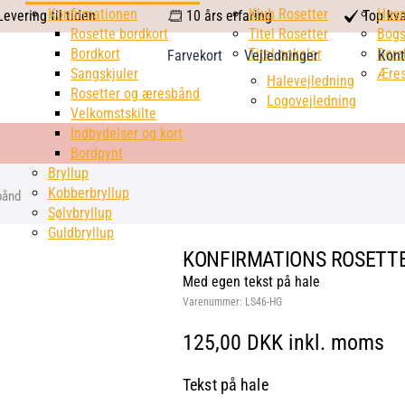
calendar
Konfirmationen
Klub Rosetter
check
Hus
evering til tiden
10 års erfaring
Top kva
Rosette bordkort
Titel Rosetter
mark
Bogs
Bordkort
Titel pokaler
Dørs
Farvekort
Vejledninger
Kont
Sangskjuler
Æres
Halevejledning
Rosetter og æresbånd
Logovejledning
Velkomstskilte
Indbydelser og kort
Bordpynt
Bryllup
Kobberbryllup
bånd
Sølvbryllup
Guldbryllup
KONFIRMATIONS ROSETTE
Med egen tekst på hale
Varenummer:
LS46-HG
125,00 DKK inkl. moms
Tekst på hale