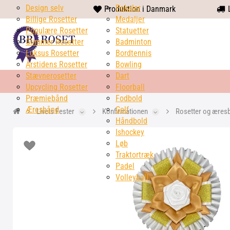
Design selv
heart
Pokaler
Produktion i Danmark
L
Billige Rosetter
solid
Medaljer
Populære Rosetter
Statuetter
Glimmer Rosetter
Badminton
Luksus Rosetter
Bordtennis
Årstidens Rosetter
Bowling
Stævnerosetter
Dart
Upcycling Rosetter
Floorball
Præmiebånd
Fodbold
Æresbånd
Golf
Livets Fester
Konfirmationen
Rosetter og æres
Håndbold
Ishockey
Løb
Traktortræk
Padel
Volleyball