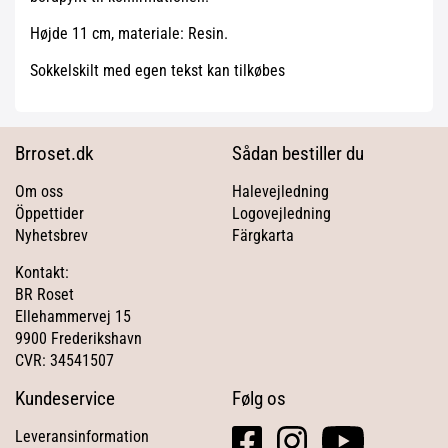
Højde 11 cm, materiale: Resin.
Sokkelskilt med egen tekst kan tilkøbes
Brroset.dk
Sådan bestiller du
Om oss
Halevejledning
Öppettider
Logovejledning
Nyhetsbrev
Färgkarta
Kontakt:
BR Roset
Ellehammervej 15
9900 Frederikshavn
CVR: 34541507
Kundeservice
Følg os
facebook
instagram
youtube
Leveransinformation