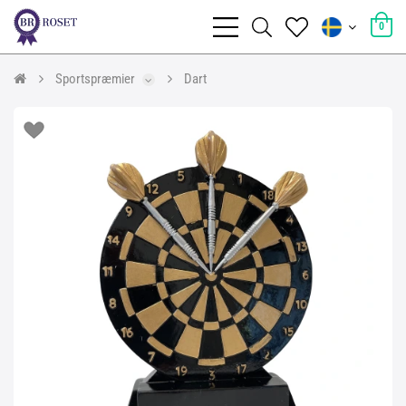
0
Sportspræmier
Dart