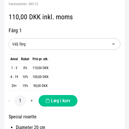
Varenummer:
S45-15
110,00 DKK inkl. moms
Färg 1
arrow_drop_down
Välj färg
Antal
Rabat
Pris pr. stk.
1 - 3
0%
110,00 DKK
4 - 19
10%
100,00 DKK
20+
19%
90,00 DKK
Læg i kurv
-
+
Special rosette
Diameter 20 cm