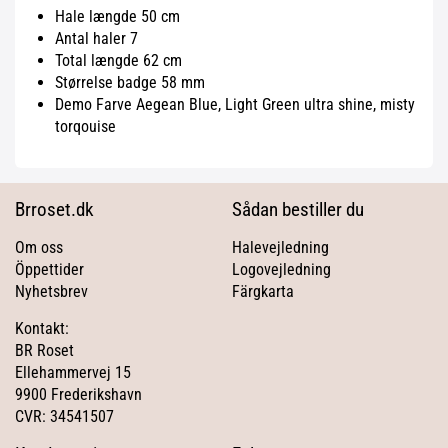
Hale længde 50 cm
Antal haler 7
Total længde 62 cm
Størrelse badge 58 mm
Demo Farve Aegean Blue, Light Green ultra shine, misty
torqouise
Brroset.dk
Sådan bestiller du
Om oss
Halevejledning
Öppettider
Logovejledning
Nyhetsbrev
Färgkarta
Kontakt:
BR Roset
Ellehammervej 15
9900 Frederikshavn
CVR: 34541507