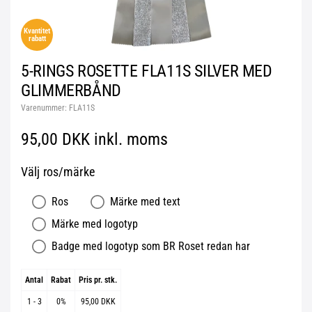
Kvantitet
rabatt
5-RINGS ROSETTE FLA11S SILVER MED
GLIMMERBÅND
Varenummer:
FLA11S
95,00 DKK inkl. moms
Välj ros/märke
Ros
Märke med text
Märke med logotyp
Badge med logotyp som BR Roset redan har
Antal
Rabat
Pris pr. stk.
1 - 3
0%
95,00 DKK