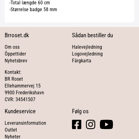
-Total længde 60 cm
-Størrelse badge 58 mm
Brroset.dk
Sådan bestiller du
Om oss
Halevejledning
Öppettider
Logovejledning
Nyhetsbrev
Färgkarta
Kontakt:
BR Roset
Ellehammervej 15
9900 Frederikshavn
CVR: 34541507
Kundeservice
Følg os
facebook
instagram
youtube
Leveransinformation
square
Outlet
Nyheter