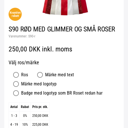
Kvantitet
rabatt
S90 RØD MED GLIMMER OG SMÅ ROSER
Varenummer:
S90-r
250,00 DKK inkl. moms
Välj ros/märke
Ros
Märke med text
Märke med logotyp
Badge med logotyp som BR Roset redan har
Antal
Rabat
Pris pr. stk.
1 - 3
0%
250,00 DKK
4 - 19
10%
225,00 DKK