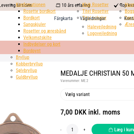
calendar
Konfirmationen
Klub Rosetter
check
Hus
evering til tiden
10 års erfaring
Top kva
Rosette bordkort
Titel Rosetter
mark
Bogs
Bordkort
Titel pokaler
Dørs
Färgkarta
Vägledningar
Kont
Sangskjuler
Æres
Halevejledning
Rosetter og æresbånd
Logovejledning
Velkomstskilte
Indbydelser og kort
Bordpynt
Bryllup
Kobberbryllup
Sølvbryllup
MEDALJE CHRISTIAN 50 
Guldbryllup
Varenummer:
ME.2
Vælg variant
7,00 DKK inkl. moms
Læg i kur
-
+