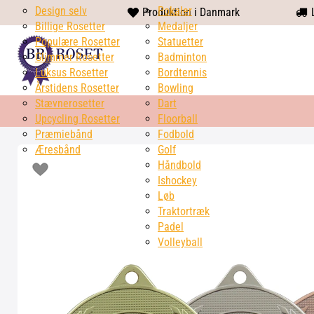
Design selv
heart
Pokaler
Produktion i Danmark
L
Billige Rosetter
solid
Medaljer
Populære Rosetter
Statuetter
Glimmer Rosetter
Badminton
Luksus Rosetter
Bordtennis
Årstidens Rosetter
Bowling
Stævnerosetter
Dart
Upcycling Rosetter
Floorball
Præmiebånd
Fodbold
Æresbånd
Golf
Håndbold
Ishockey
Løb
Traktortræk
Padel
Volleyball