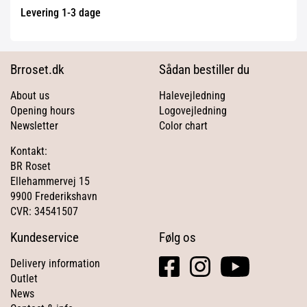
Levering 1-3 dage
Brroset.dk
Sådan bestiller du
About us
Halevejledning
Opening hours
Logovejledning
Newsletter
Color chart
Kontakt:
BR Roset
Ellehammervej 15
9900 Frederikshavn
CVR: 34541507
Kundeservice
Følg os
facebook
instagram
youtube
Delivery information
square
Outlet
News