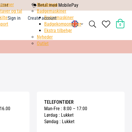
nummer
mobile
Hundetegn
litet
Betal med MobilePay
taver og tal
pay
Badgemaskiner
kilte
Badgemaskiner
t
Sign in
Create account
search
heart
port
Badgekomponenter
0
light
light
Ekstra tilbehør
Nyheder
Outlet
TELEFONTIDER
 16.00
Man-Fre : 8:00 – 17:00
Lørdag : Lukket
Søndag : Lukket