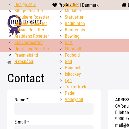
Design selv
heart
Pokaler
Produktion i Danmark
L
Billige Rosetter
solid
Medaljer
Populære Rosetter
Statuetter
Glimmer Rosetter
Badminton
Luksus Rosetter
Bordtennis
Årstidens Rosetter
Bowling
Stævnerosetter
Dart
Upcycling Rosetter
Floorball
Præmiebånd
Fodbold
Æresbånd
Golf
Contact
Håndbold
Contact
Ishockey
Løb
Traktortræk
Padel
Volleyball
Name
ADRESS
CVR-nu
Elleha
9900 F
E-mail
mail@b