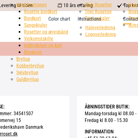
calendar
Konfirmationen
Klub Rosetter
check
Hus
evering til tiden
10 års erfaring
Top kva
Rosette bordkort
Titel Rosetter
mark
Bogs
Bordkort
Titel pokaler
Dørs
Color chart
Instructions
Contac
Sangskjuler
Æres
Halevejledning
Rosetter og æresbånd
Logovejledning
Velkomstskilte
Indbydelser og kort
Bordpynt
Bryllup
Kobberbryllup
Sølvbryllup
Guldbryllup
E:
ÅBNINGSTIDER BUTIK:
mmer: 34541507
Mandag-torsdag kl 08.00 -
mmervej 15
Fredag kl 8.00 - 15.30
rederikshavn Danmark
INFORMATION
rroset.dk