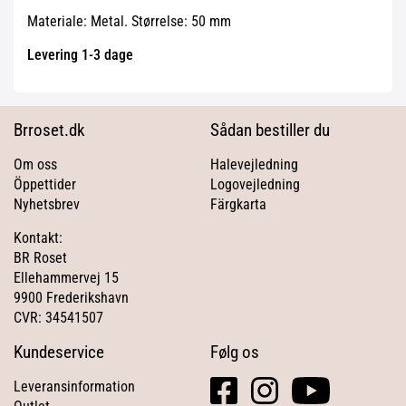
Materiale: Metal. Størrelse: 50 mm
Levering 1-3 dage
Brroset.dk
Sådan bestiller du
Om oss
Halevejledning
Öppettider
Logovejledning
Nyhetsbrev
Färgkarta
Kontakt:
BR Roset
Ellehammervej 15
9900 Frederikshavn
CVR: 34541507
Kundeservice
Følg os
facebook
instagram
youtube
Leveransinformation
square