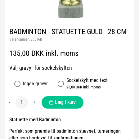
BADMINTON - STATUETTE GULD - 28 CM
Varenummer:
36516B
135,00 DKK inkl. moms
Välj gravyr för sockelskylten
Sockelskylt med text
Ingen gravyr
25,00 DKK inkl. moms
Læg i kurv
-
+
Statuette med Badminton
Perfekt som præmie til badminton stævnet, turneringen
eller som bordpynt til konfirmationen.