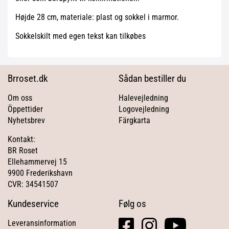
Højde 28 cm, materiale: plast og sokkel i marmor.
Sokkelskilt med egen tekst kan tilkøbes
Brroset.dk
Sådan bestiller du
Om oss
Halevejledning
Öppettider
Logovejledning
Nyhetsbrev
Färgkarta
Kontakt:
BR Roset
Ellehammervej 15
9900 Frederikshavn
CVR: 34541507
Kundeservice
Følg os
facebook
instagram
youtube
Leveransinformation