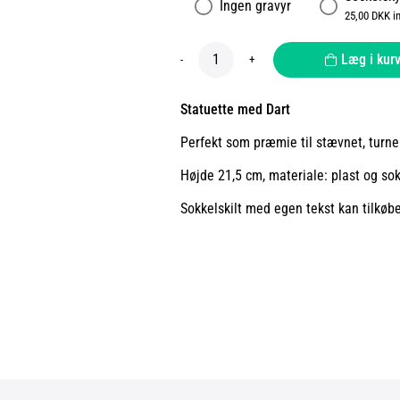
Ingen gravyr
25,00 DKK i
Læg i kur
-
+
Statuette med Dart
Perfekt som præmie til stævnet, turne
Højde 21,5 cm, materiale: plast og sokk
Sokkelskilt med egen tekst kan tilkøb