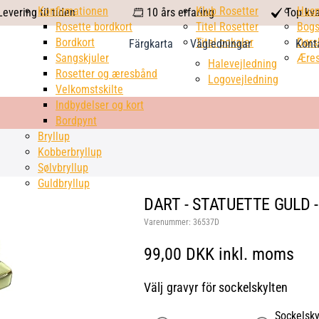
calendar
Konfirmationen
Klub Rosetter
check
Hus
evering til tiden
10 års erfaring
Top kva
Rosette bordkort
Titel Rosetter
mark
Bogs
Bordkort
Titel pokaler
Dørs
Färgkarta
Vägledningar
Kont
Sangskjuler
Æres
Halevejledning
Rosetter og æresbånd
Logovejledning
Velkomstskilte
Indbydelser og kort
Bordpynt
Bryllup
Kobberbryllup
Sølvbryllup
Guldbryllup
DART - STATUETTE GULD -
Varenummer:
36537D
99,00 DKK inkl. moms
Välj gravyr för sockelskylten
Sockelsky