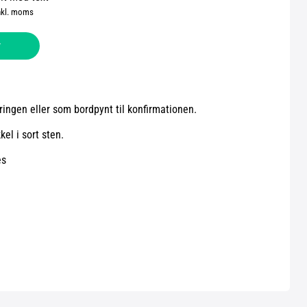
nkl. moms
v
ringen eller som bordpynt til konfirmationen.
el i sort sten.
es