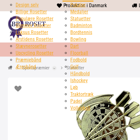
Design selv
heart
Pokaler
Produktion i Danmark
L
Billige Rosetter
solid
Medaljer
Populære Rosetter
Statuetter
Glimmer Rosetter
Badminton
Luksus Rosetter
Bordtennis
Årstidens Rosetter
Bowling
Stævnerosetter
Dart
Upcycling Rosetter
Floorball
Præmiebånd
Fodbold
Æresbånd
Golf
Sportspræmier
Statuetter
Håndbold
Ishockey
Løb
Traktortræk
Padel
Volleyball