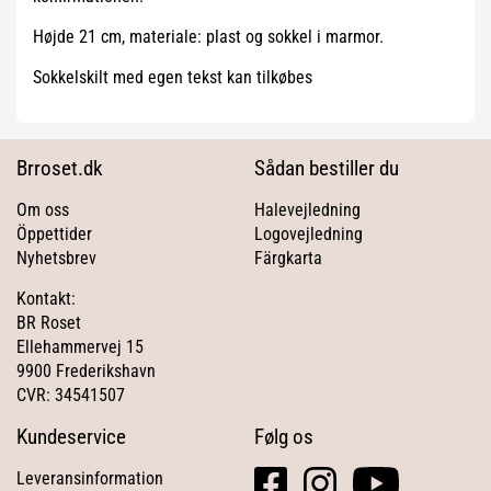
Højde 21 cm, materiale: plast og sokkel i marmor.
Sokkelskilt med egen tekst kan tilkøbes
Brroset.dk
Sådan bestiller du
Om oss
Halevejledning
Öppettider
Logovejledning
Nyhetsbrev
Färgkarta
Kontakt:
BR Roset
Ellehammervej 15
9900 Frederikshavn
CVR: 34541507
Kundeservice
Følg os
facebook
instagram
youtube
Leveransinformation