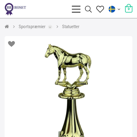
0
Sportspræmier
Statuetter