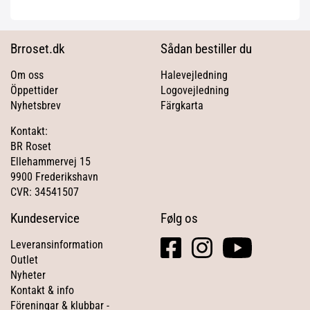
Brroset.dk
Sådan bestiller du
Om oss
Halevejledning
Öppettider
Logovejledning
Nyhetsbrev
Färgkarta
Kontakt:
BR Roset
Ellehammervej 15
9900 Frederikshavn
CVR: 34541507
Kundeservice
Følg os
facebook
instagram
youtube
Leveransinformation
square
Outlet
Nyheter
Kontakt & info
Föreningar & klubbar -