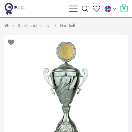
0
Sportspræmier
Floorball