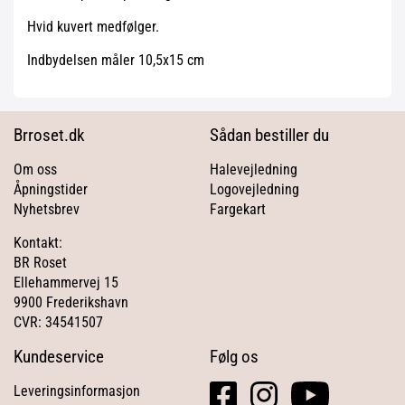
Hvid kuvert medfølger.
Indbydelsen måler 10,5x15 cm
Brroset.dk
Sådan bestiller du
Om oss
Halevejledning
Åpningstider
Logovejledning
Nyhetsbrev
Fargekart
Kontakt:
BR Roset
Ellehammervej 15
9900 Frederikshavn
CVR: 34541507
Kundeservice
Følg os
facebook
instagram
youtube
Leveringsinformasjon