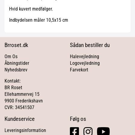
Hvid kuvert medfølger.
Indbydelsen måler 10,5x15 cm
Brroset.dk
Sådan bestiller du
Om Os
Halevejledning
Åbningstider
Logovejledning
Nyhedsbrev
Farvekort
Kontakt:
BR Roset
Ellehammervej 15
9900 Frederikshavn
CVR: 34541507
Kundeservice
Følg os
facebook
instagram
youtube
Leveringsinformation