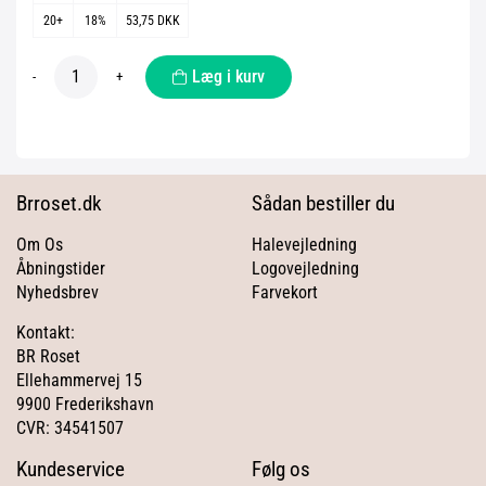
20+
18%
53,75 DKK
Læg i kurv
-
+
Brroset.dk
Sådan bestiller du
Om Os
Halevejledning
Åbningstider
Logovejledning
Nyhedsbrev
Farvekort
Kontakt:
BR Roset
Ellehammervej 15
9900 Frederikshavn
CVR: 34541507
Kundeservice
Følg os