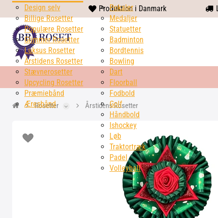
Design selv
heart
Pokaler
Produktion i Danmark
L
Billige Rosetter
solid
Medaljer
Populære Rosetter
Statuetter
Glimmer Rosetter
Badminton
Luksus Rosetter
Bordtennis
Årstidens Rosetter
Bowling
Stævnerosetter
Dart
Upcycling Rosetter
Floorball
Præmiebånd
Fodbold
Æresbånd
Golf
Rosetter
Årstidens Rosetter
Håndbold
Ishockey
Løb
Traktortræk
Padel
Volleyball