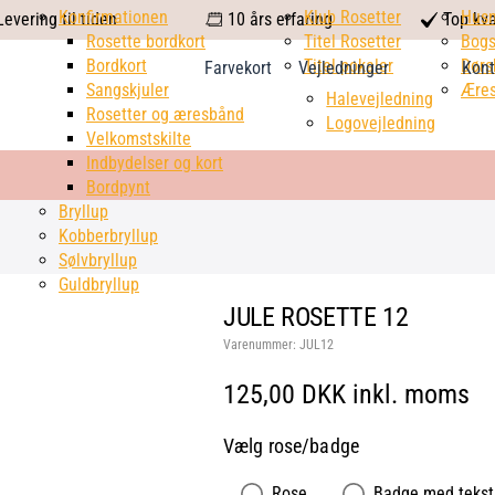
calendar
Konfirmationen
Klub Rosetter
check
Hus
evering til tiden
10 års erfaring
Top kva
Rosette bordkort
Titel Rosetter
mark
Bogs
Bordkort
Titel pokaler
Dørs
Farvekort
Vejledninger
Kont
Sangskjuler
Æres
Halevejledning
Rosetter og æresbånd
Logovejledning
Velkomstskilte
Indbydelser og kort
Bordpynt
Bryllup
Kobberbryllup
Sølvbryllup
Guldbryllup
JULE ROSETTE 12
Varenummer:
JUL12
125,00 DKK inkl. moms
Vælg rose/badge
Rose
Badge med tekst