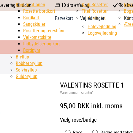
calendar
Konfirmationen
Klub Rosetter
check
Hus
evering til tiden
10 års erfaring
Top kva
Rosette bordkort
Titel Rosetter
mark
Bogs
Bordkort
Titel pokaler
Dørs
Farvekort
Vejledninger
Kont
Sangskjuler
Æres
Halevejledning
Rosetter og æresbånd
Logovejledning
Velkomstskilte
Indbydelser og kort
Bordpynt
Bryllup
Kobberbryllup
Sølvbryllup
Guldbryllup
VALENTINS ROSETTE 1
Varenummer:
valentin1
95,00 DKK inkl. moms
Vælg rose/badge
Rose
Badge med tekst