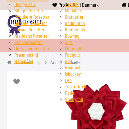
Design selv
heart
Pokaler
Produktion i Danmark
L
Billige Rosetter
solid
Medaljer
Populære Rosetter
Statuetter
Glimmer Rosetter
Badminton
Luksus Rosetter
Bordtennis
Årstidens Rosetter
Bowling
Stævnerosetter
Dart
Upcycling Rosetter
Floorball
Præmiebånd
Fodbold
Æresbånd
Golf
Rosetter
Årstidens Rosetter
Håndbold
Ishockey
Løb
Traktortræk
Padel
Volleyball