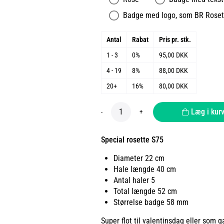
Badge med logo, som BR Roset 
Antal
Rabat
Pris pr. stk.
1 - 3
0%
95,00 DKK
4 - 19
8%
88,00 DKK
20+
16%
80,00 DKK
Læg i kur
-
+
Special rosette S75
Diameter 22 cm
Hale længde 40 cm
Antal haler 5
Total længde 52 cm
Størrelse badge 58 mm
Super flot til valentinsdag eller som g