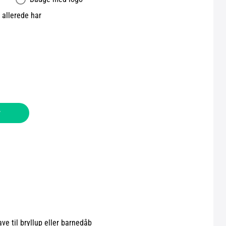
allerede har
v
ave til bryllup eller barnedåb