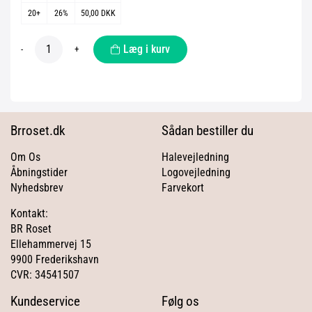
20+
26%
50,00 DKK
Læg i kurv
-
+
Brroset.dk
Sådan bestiller du
Om Os
Halevejledning
Åbningstider
Logovejledning
Nyhedsbrev
Farvekort
Kontakt:
BR Roset
Ellehammervej 15
9900 Frederikshavn
CVR: 34541507
Kundeservice
Følg os