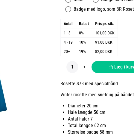
Badge med logo, som BR Roset 
Antal
Rabat
Pris pr. stk.
1 - 3
0%
101,00 DKK
4 - 19
10%
91,00 DKK
20+
19%
82,00 DKK
Læg i kur
-
+
Rosette S78 med specialbånd
Vinter rosette med snefnug på båndet
Diameter 20 cm
Hale længde 50 cm
Antal haler 7
Total længde 62 cm
Størrelse badge 58 mm