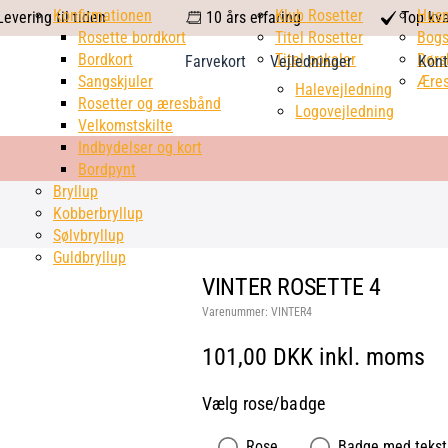
calendar
Konfirmationen
Klub Rosetter
check
Hus
evering til tiden
10 års erfaring
Top kva
Rosette bordkort
Titel Rosetter
mark
Bogs
Bordkort
Titel pokaler
Dørs
Farvekort
Vejledninger
Kont
Sangskjuler
Æres
Halevejledning
Rosetter og æresbånd
Logovejledning
Velkomstskilte
Indbydelser og kort
Bordpynt
Bryllup
Kobberbryllup
Sølvbryllup
Guldbryllup
VINTER ROSETTE 4
Varenummer:
VINTER4
101,00 DKK inkl. moms
Vælg rose/badge
Rose
Badge med tekst