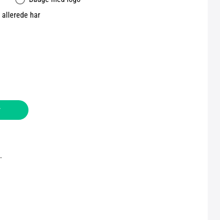
allerede har
v
.