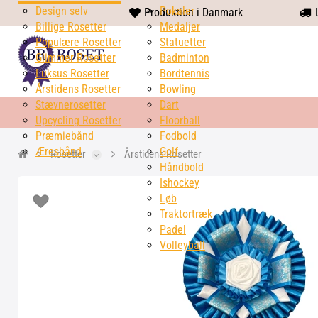
Design selv
heart
Pokaler
Produktion i Danmark
L
Billige Rosetter
solid
Medaljer
Populære Rosetter
Statuetter
Glimmer Rosetter
Badminton
Luksus Rosetter
Bordtennis
Årstidens Rosetter
Bowling
Stævnerosetter
Dart
Upcycling Rosetter
Floorball
Præmiebånd
Fodbold
Æresbånd
Golf
Rosetter
Årstidens Rosetter
Håndbold
Ishockey
Løb
Traktortræk
Padel
Volleyball