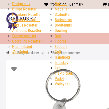
Design selv
heart
Pokaler
Produktion i Danmark
L
Billige Rosetter
solid
Medaljer
Populære Rosetter
Statuetter
Glimmer Rosetter
Badminton
Luksus Rosetter
Bordtennis
Årstidens Rosetter
Bowling
Stævnerosetter
Dart
Upcycling Rosetter
Floorball
Præmiebånd
Fodbold
Æresbånd
Golf
Badgemaskiner
Badgekomponenter
Håndbold
Ishockey
Løb
Traktortræk
Padel
Volleyball