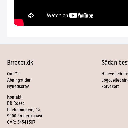
Brroset.dk
Sådan best
Om Os
Halevejlednin
Åbningstider
Logovejlednin
Nyhedsbrev
Farvekort
Kontakt:
BR Roset
Ellehammervej 15
9900 Frederikshavn
CVR: 34541507