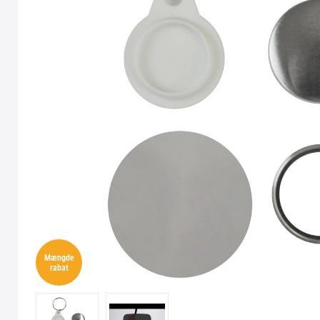
Mængde
rabat