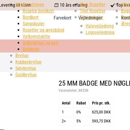
calendar
Konfirmationen
Klub Rosetter
check
Hus
evering til tiden
10 års erfaring
Top kva
Rosette bordkort
Titel Rosetter
mark
Bogs
Bordkort
Titel pokaler
Dørs
Farvekort
Vejledninger
Kont
Sangskjuler
Æres
Halevejledning
Rosetter og æresbånd
Logovejledning
Velkomstskilte
Indbydelser og kort
Bordpynt
Bryllup
Kobberbryllup
Sølvbryllup
Guldbryllup
25 MM BADGE MED NØGLER
Varenummer:
BK25N
Antal
Rabat
Pris pr. stk.
1
0%
625,00 DKK
2+
5%
593,75 DKK