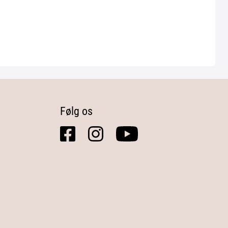
Følg os
facebook
instagram
youtube
square