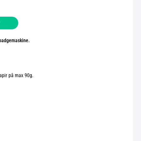
v
 badgemaskine.
apir på max 90g.