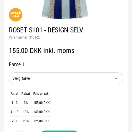
Mængde
rabat
ROSET S101 - DESIGN SELV
Varenummer:
S101-23
155,00 DKK inkl. moms
Farve 1
arrow_drop_down
Vælg farve
Antal
Rabat
Pris pr. stk.
1 - 3
0%
155,00 DKK
4 - 19
10%
140,00 DKK
20+
20%
125,00 DKK