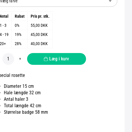
arrow_drop_down
Vælg farve
Antal
Rabat
Pris pr. stk.
1 - 3
0%
55,00 DKK
4 - 19
19%
45,00 DKK
20+
28%
40,00 DKK
Læg i kurv
+
pecial rosette
Diameter 15 cm
Hale længde 32 cm
Antal haler 3
Total længde 42 cm
Størrelse badge 58 mm