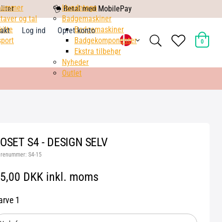
nummer
mobile
Hundetegn
litet
Betal med MobilePay
taver og tal
pay
Badgemaskiner
kilte
Badgemaskiner
akt
Log ind
Opret konto
search
heart
port
Badgekomponenter
0
light
light
Ekstra tilbehør
Nyheder
Outlet
OSET S4 - DESIGN SELV
arenummer:
S4-15
5,00 DKK inkl. moms
arve 1