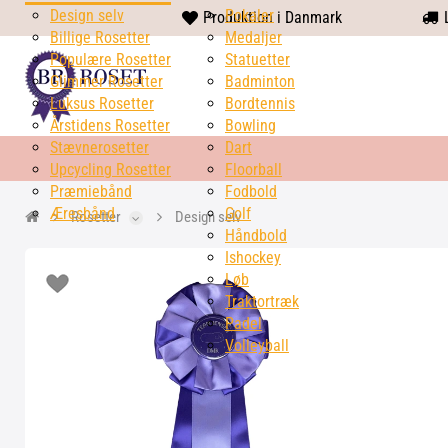
Design selv
heart
Pokaler
Produktion i Danmark
L
Billige Rosetter
solid
Medaljer
Populære Rosetter
Statuetter
Glimmer Rosetter
Badminton
Luksus Rosetter
Bordtennis
Årstidens Rosetter
Bowling
Stævnerosetter
Dart
Upcycling Rosetter
Floorball
Præmiebånd
Fodbold
Æresbånd
Golf
Rosetter
Design selv
Håndbold
Ishockey
Løb
Traktortræk
Padel
Volleyball