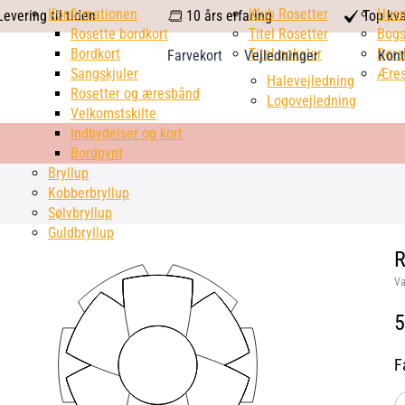
calendar
Konfirmationen
Klub Rosetter
check
Hus
evering til tiden
10 års erfaring
Top kva
Rosette bordkort
Titel Rosetter
mark
Bogs
Bordkort
Titel pokaler
Dørs
Farvekort
Vejledninger
Kont
Sangskjuler
Æres
Halevejledning
Rosetter og æresbånd
Logovejledning
Velkomstskilte
Indbydelser og kort
Bordpynt
Bryllup
Kobberbryllup
Sølvbryllup
Guldbryllup
R
V
5
F