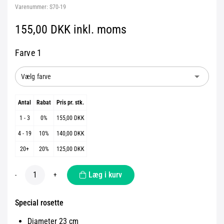
Varenummer:
S70-19
155,00 DKK inkl. moms
Farve 1
arrow_drop_down
Vælg farve
Antal
Rabat
Pris pr. stk.
1 - 3
0%
155,00 DKK
4 - 19
10%
140,00 DKK
20+
20%
125,00 DKK
Læg i kurv
-
+
Special rosette
Diameter 23 cm