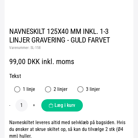
NAVNESKILT 125X40 MM INKL. 1-3
LINJER GRAVERING - GULD FARVET
Varenummer:
SL-158
99,00 DKK inkl. moms
Tekst
1 linje
2 linjer
3 linjer
Læg i kurv
-
+
Navneskiltet leveres altid med selvklæb på bagsiden. Hvis
du ønsker at skrue skiltet op, så kan du tilvælge 2 stk (Ø4
mm) huller.