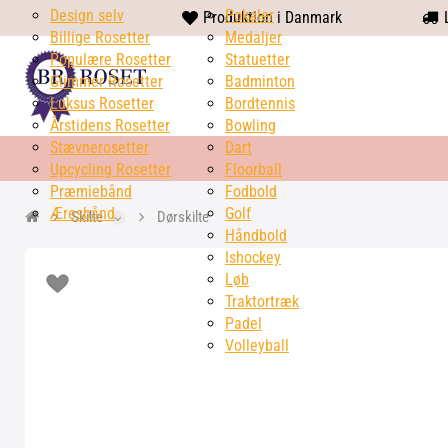
Design selv
heart
Pokaler
Produktion i Danmark
L
Billige Rosetter
solid
Medaljer
Populære Rosetter
Statuetter
Glimmer Rosetter
Badminton
Luksus Rosetter
Bordtennis
Årstidens Rosetter
Bowling
Stævnerosetter
Dart
Upcycling Rosetter
Floorball
Præmiebånd
Fodbold
Æresbånd
Golf
Skilte
Dørskilte
Håndbold
Ishockey
Løb
Traktortræk
Padel
Volleyball