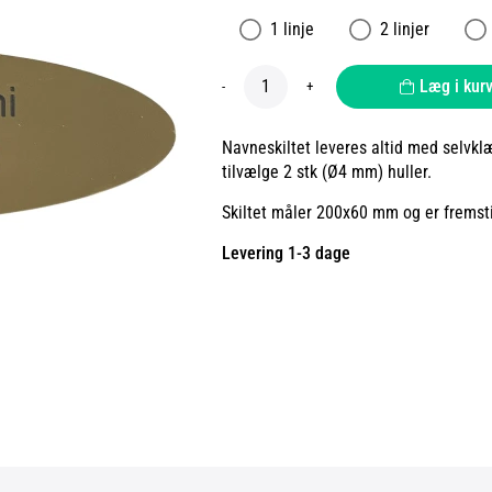
1 linje
2 linjer
Læg i kur
-
+
Navneskiltet leveres altid med selvklæ
tilvælge 2 stk (Ø4 mm) huller.
Skiltet måler 200x60 mm og er fremstil
Levering 1-3 dage