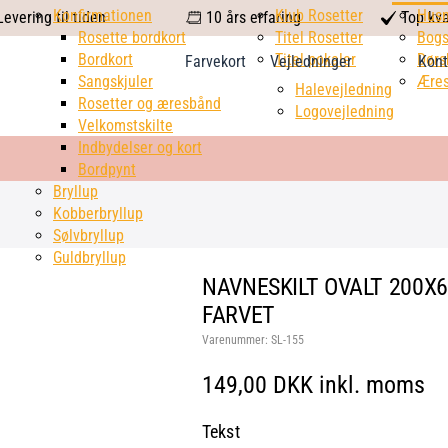
calendar
Konfirmationen
Klub Rosetter
check
Hus
evering til tiden
10 års erfaring
Top kva
Rosette bordkort
Titel Rosetter
mark
Bogs
Bordkort
Titel pokaler
Dørs
Farvekort
Vejledninger
Kont
Sangskjuler
Æres
Halevejledning
Rosetter og æresbånd
Logovejledning
Velkomstskilte
Indbydelser og kort
Bordpynt
Bryllup
Kobberbryllup
Sølvbryllup
Guldbryllup
NAVNESKILT OVALT 200X6
FARVET
Varenummer:
SL-155
149,00 DKK inkl. moms
Tekst