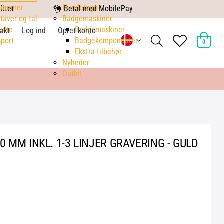
nummer
mobile
Hundetegn
litet
Betal med MobilePay
taver og tal
pay
Badgemaskiner
kilte
Badgemaskiner
akt
Log ind
Opret konto
search
heart
port
Badgekomponenter
0
light
light
Ekstra tilbehør
Nyheder
Outlet
0 MM INKL. 1-3 LINJER GRAVERING - GULD