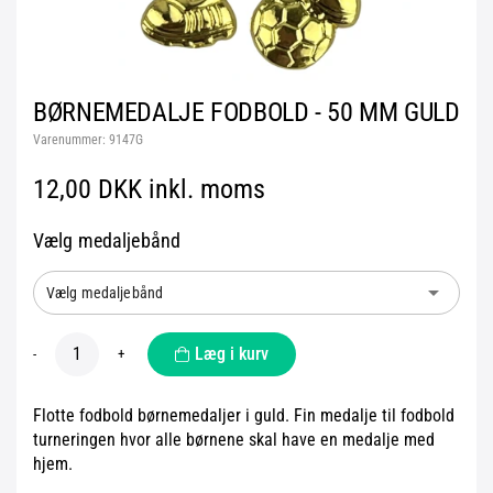
BØRNEMEDALJE FODBOLD - 50 MM GULD
Varenummer:
9147G
12,00 DKK inkl. moms
Vælg medaljebånd
arrow_drop_down
Vælg medaljebånd
Læg i kurv
-
+
Flotte fodbold børnemedaljer i guld. Fin medalje til fodbold
turneringen hvor alle børnene skal have en medalje med
hjem.