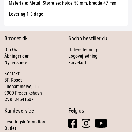
Materiale: Metal. Størrelse: højde 50 mm, bredde 47 mm
Levering 1-3 dage
Brroset.dk
Sådan bestiller du
Om Os
Halevejledning
Åbningstider
Logovejledning
Nyhedsbrev
Farvekort
Kontakt:
BR Roset
Ellehammervej 15
9900 Frederikshavn
CVR: 34541507
Kundeservice
Følg os
facebook
instagram
youtube
Leveringsinformation
square
Outlet