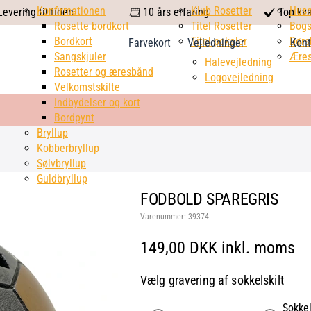
calendar
Konfirmationen
Klub Rosetter
check
Hus
evering til tiden
10 års erfaring
Top kva
Rosette bordkort
Titel Rosetter
mark
Bogs
Bordkort
Titel pokaler
Dørs
Farvekort
Vejledninger
Kont
Sangskjuler
Æres
Halevejledning
Rosetter og æresbånd
Logovejledning
Velkomstskilte
Indbydelser og kort
Bordpynt
Bryllup
Kobberbryllup
Sølvbryllup
Guldbryllup
FODBOLD SPAREGRIS
Varenummer:
39374
149,00 DKK inkl. moms
Vælg gravering af sokkelskilt
Sokkel