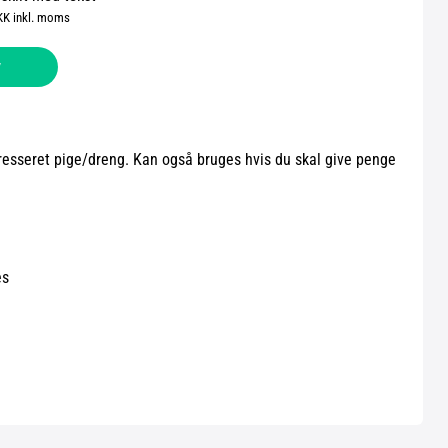
KK inkl. moms
v
eresseret pige/dreng. Kan også bruges hvis du skal give penge
es