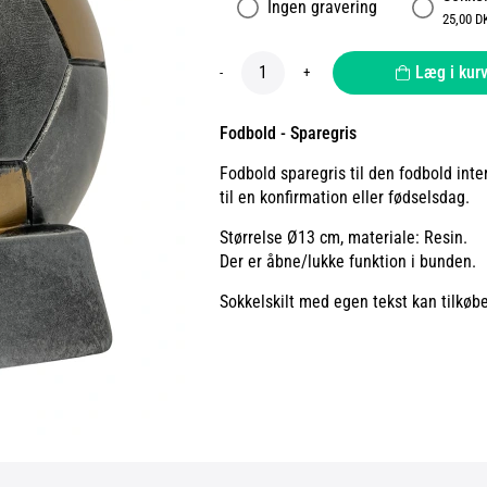
Ingen gravering
25,00 D
Læg i kur
-
+
Fodbold - Sparegris
Fodbold sparegris til den fodbold int
til en konfirmation eller fødselsdag.
Størrelse Ø13 cm, materiale: Resin.
Der er åbne/lukke funktion i bunden.
Sokkelskilt med egen tekst kan tilkøb