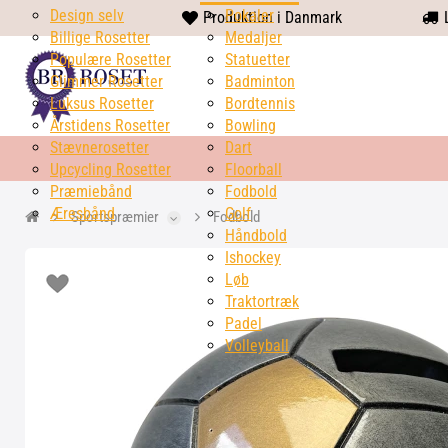
Design selv
heart
Pokaler
Produktion i Danmark
L
Billige Rosetter
solid
Medaljer
Populære Rosetter
Statuetter
Glimmer Rosetter
Badminton
Luksus Rosetter
Bordtennis
Årstidens Rosetter
Bowling
Stævnerosetter
Dart
Upcycling Rosetter
Floorball
Præmiebånd
Fodbold
Æresbånd
Golf
Sportspræmier
Fodbold
Håndbold
Ishockey
Løb
Traktortræk
Padel
Volleyball