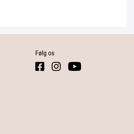
Følg os
facebook
instagram
youtube
square