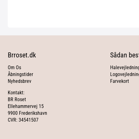
Brroset.dk
Sådan best
Om Os
Halevejlednin
Åbningstider
Logovejlednin
Nyhedsbrev
Farvekort
Kontakt:
BR Roset
Ellehammervej 15
9900 Frederikshavn
CVR: 34541507