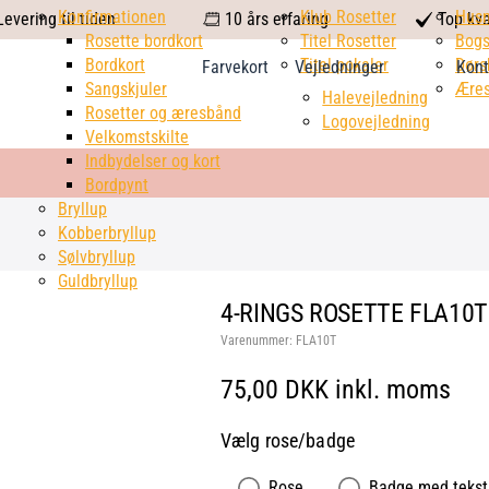
calendar
Konfirmationen
Klub Rosetter
check
Hus
evering til tiden
10 års erfaring
Top kva
Rosette bordkort
Titel Rosetter
mark
Bogs
Bordkort
Titel pokaler
Dørs
Farvekort
Vejledninger
Kont
Sangskjuler
Æres
Halevejledning
Rosetter og æresbånd
Logovejledning
Velkomstskilte
Indbydelser og kort
Bordpynt
Bryllup
Kobberbryllup
Sølvbryllup
Guldbryllup
4-RINGS ROSETTE FLA10
Varenummer:
FLA10T
75,00 DKK inkl. moms
Vælg rose/badge
Rose
Badge med tekst