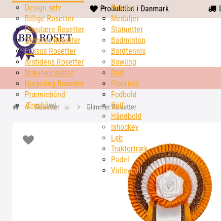
Design selv
heart
Pokaler
Produktion i Danmark
L
Billige Rosetter
solid
Medaljer
Populære Rosetter
Statuetter
Glimmer Rosetter
Badminton
Luksus Rosetter
Bordtennis
Årstidens Rosetter
Bowling
Stævnerosetter
Dart
Upcycling Rosetter
Floorball
Præmiebånd
Fodbold
Æresbånd
Golf
Rosetter
Glimmer Rosetter
Håndbold
Ishockey
Løb
Traktortræk
Padel
Volleyball