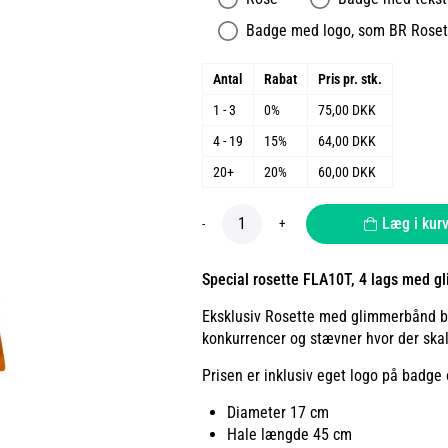
Badge med logo, som BR Roset 
Antal
Rabat
Pris pr. stk.
1 - 3
0%
75,00 DKK
4 - 19
15%
64,00 DKK
20+
20%
60,00 DKK
Læg i kur
-
+
Special rosette FLA10T, 4 lags med 
Eksklusiv Rosette med glimmerbånd båd
konkurrencer og stævner hvor der skal
Prisen er inklusiv eget logo på badge 
Diameter 17 cm
Hale længde 45 cm