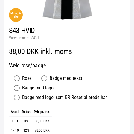
Mængde
rabat
S43 HVID
Varenummer:
LS43H
88,00 DKK inkl. moms
Vælg rose/badge
Rose
Badge med tekst
Badge med logo
Badge med logo, som BR Roset allerede har
Antal
Rabat
Pris pr. stk.
1 - 3
0%
88,00 DKK
4 - 19
12%
78,00 DKK