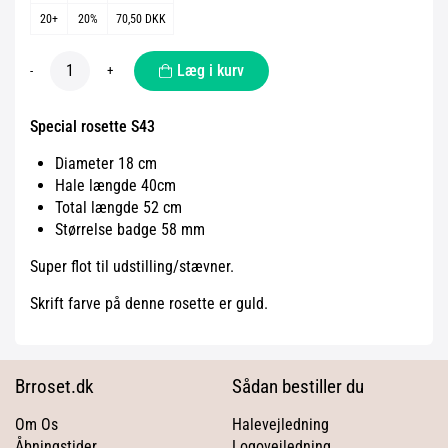
20+
20%
70,50 DKK
Læg i kurv
-
+
Special rosette S43
Diameter 18 cm
Hale længde 40cm
Total længde 52 cm
Størrelse badge 58 mm
Super flot til udstilling/stævner.
Skrift farve på denne rosette er guld.
Brroset.dk
Sådan bestiller du
Om Os
Halevejledning
Åbningstider
Logovejledning