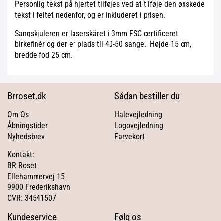
Personlig tekst på hjertet tilføjes ved at tilføje den ønskede
tekst i feltet nedenfor, og er inkluderet i prisen.
Sangskjuleren er laserskåret i 3mm FSC certificeret
birkefinér og der er plads til 40-50 sange.. Højde 15 cm,
bredde fod 25 cm.
Brroset.dk
Sådan bestiller du
Om Os
Halevejledning
Åbningstider
Logovejledning
Nyhedsbrev
Farvekort
Kontakt:
BR Roset
Ellehammervej 15
9900 Frederikshavn
CVR: 34541507
Kundeservice
Følg os