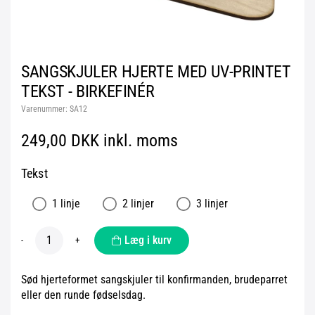
SANGSKJULER HJERTE MED UV-PRINTET
TEKST - BIRKEFINÉR
Varenummer:
SA12
249,00 DKK inkl. moms
Tekst
1 linje
2 linjer
3 linjer
Læg i kurv
-
+
Sød hjerteformet sangskjuler til konfirmanden, brudeparret
eller den runde fødselsdag.