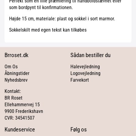
Perfekt som en lille præmiering til håndboldstævnet eller
som bordpynt til konfirmationen.
Højde 15 cm, materiale: plast og sokkel i sort marmor.
Sokkelskilt med egen tekst kan tilkøbes
Brroset.dk
Sådan bestiller du
Om Os
Halevejledning
Åbningstider
Logovejledning
Nyhedsbrev
Farvekort
Kontakt:
BR Roset
Ellehammervej 15
9900 Frederikshavn
CVR: 34541507
Kundeservice
Følg os