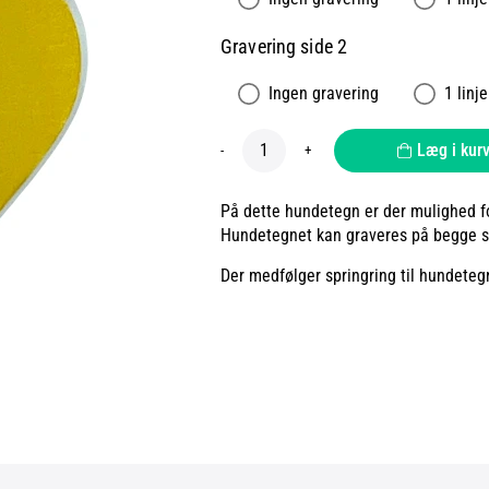
Gravering side 2
Ingen gravering
1 linje
Læg i kur
-
+
På dette hundetegn er der mulighed for
Hundetegnet kan graveres på begge si
Der medfølger springring til hundeteg