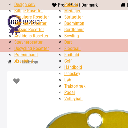
Design selv
heart
Pokaler
Produktion i Danmark
L
Billige Rosetter
solid
Medaljer
Populære Rosetter
Statuetter
Glimmer Rosetter
Badminton
Luksus Rosetter
Bordtennis
Årstidens Rosetter
Bowling
Stævnerosetter
Dart
Upcycling Rosetter
Floorball
Præmiebånd
Fodbold
Æresbånd
Golf
Hundetegn
Håndbold
Ishockey
Løb
Traktortræk
Padel
Volleyball