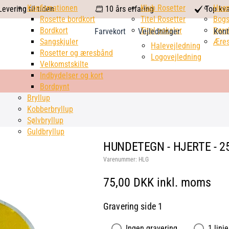
calendar
Konfirmationen
Klub Rosetter
check
Hus
evering til tiden
10 års erfaring
Top kva
Rosette bordkort
Titel Rosetter
mark
Bogs
Bordkort
Titel pokaler
Dørs
Farvekort
Vejledninger
Kont
Sangskjuler
Æres
Halevejledning
Rosetter og æresbånd
Logovejledning
Velkomstskilte
Indbydelser og kort
Bordpynt
Bryllup
Kobberbryllup
Sølvbryllup
Guldbryllup
HUNDETEGN - HJERTE - 25
Varenummer:
HLG
75,00 DKK inkl. moms
Gravering side 1
Ingen gravering
1 linje