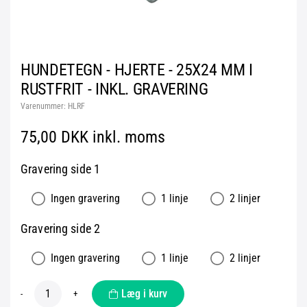
HUNDETEGN - HJERTE - 25X24 MM I
RUSTFRIT - INKL. GRAVERING
Varenummer:
HLRF
75,00 DKK inkl. moms
Gravering side 1
Ingen gravering
1 linje
2 linjer
Gravering side 2
Ingen gravering
1 linje
2 linjer
Læg i kurv
-
+