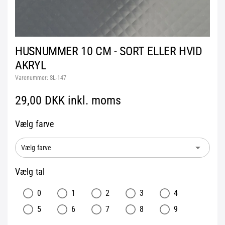
HUSNUMMER 10 CM - SORT ELLER HVID
AKRYL
Varenummer:
SL-147
29,00 DKK inkl. moms
Vælg farve
arrow_drop_down
Vælg farve
Vælg tal
0
1
2
3
4
5
6
7
8
9