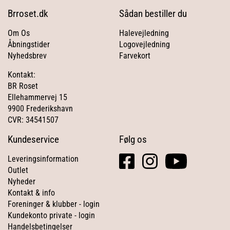
Brroset.dk
Sådan bestiller du
Om Os
Halevejledning
Åbningstider
Logovejledning
Nyhedsbrev
Farvekort
Kontakt:
BR Roset
Ellehammervej 15
9900 Frederikshavn
CVR: 34541507
Kundeservice
Følg os
facebook
instagram
youtube
Leveringsinformation
square
Outlet
Nyheder
Kontakt & info
Foreninger & klubber - login
Kundekonto private - login
Handelsbetingelser