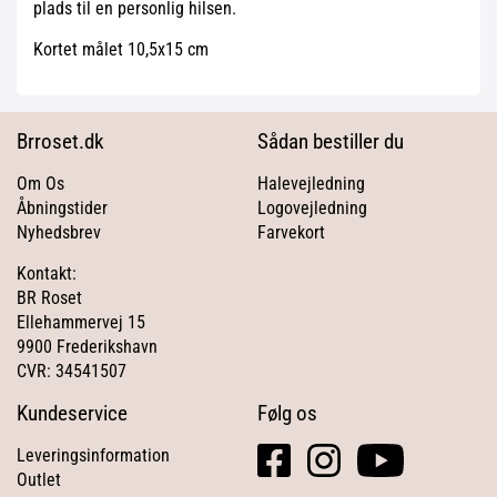
plads til en personlig hilsen.
Kortet målet 10,5x15 cm
Brroset.dk
Sådan bestiller du
Om Os
Halevejledning
Åbningstider
Logovejledning
Nyhedsbrev
Farvekort
Kontakt:
BR Roset
Ellehammervej 15
9900 Frederikshavn
CVR: 34541507
Kundeservice
Følg os
facebook
instagram
youtube
Leveringsinformation
square
Outlet