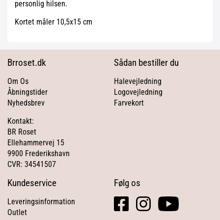
personlig hilsen.
Kortet måler 10,5x15 cm
Brroset.dk
Sådan bestiller du
Om Os
Halevejledning
Åbningstider
Logovejledning
Nyhedsbrev
Farvekort
Kontakt:
BR Roset
Ellehammervej 15
9900 Frederikshavn
CVR: 34541507
Kundeservice
Følg os
facebook
instagram
youtube
Leveringsinformation
square
Outlet