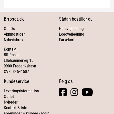
Brroset.dk
Sådan bestiller du
Om Os
Halevejledning
Åbningstider
Logovejledning
Nyhedsbrev
Farvekort
Kontakt:
BR Roset
Ellehammervej 15
9900 Frederikshavn
CVR: 34541507
Kundeservice
Følg os
facebook
instagram
youtube
Leveringsinformation
square
Outlet
Nyheder
Kontakt & info
Foreninger & klubber - login