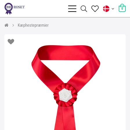
0
Kæphestepræmier