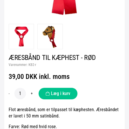
ÆRESBÅND TIL KÆPHEST - RØD
Varenummer:
KB2-r
39,00 DKK inkl. moms
Læg i kurv
-
+
Flot æresbånd, som er tilpasset til kæphesten. Æresbåndet
er lavet i 50 mm satinbånd.
Farve: Rød med hvid rose.